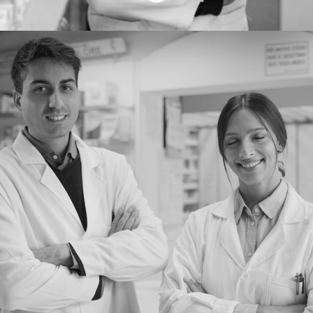
Välkommen till
Apotekskonsulterna
Vi startade 2015 med den tydliga
ambitionen att bli ledande inom externa
bemanningslösningar för apoteks- och
läkemedelsbranschen.
Idag kan vi med stolthet titulera oss som en
av de ledande konsultföretagen med
inriktning på apoteksbranschen. Vi drivs