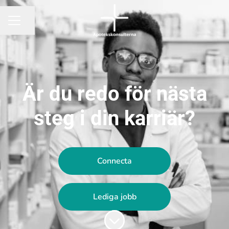
Dela sidan
KARRIÄRMENY
Är du redo för nästa
steg i din karriär?
Connecta
Lediga jobb
Skrolla för mer innehåll