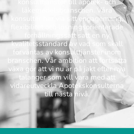
konsulttjänster till apotek- och
läkemedelsbranschen. Våra
konsulter har via sitt engagemang,
flexibilitet och lösningsorienterade
förhållningssätt satt en ny
kvalitetsstandard av vad som skall
förväntas av konsulttjänster inom
branschen. Vår ambition att fortsätta
växa gör att vi nu är på jakt efter nya
talanger som vill vara med att
vidareutveckla Apotekskonsulterna
till nästa nivå.