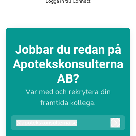
Logga in till Connect
Jobbar du redan på
Apotekskonsulterna
AB?
Var med och rekrytera din
framtida kollega.
@
apotekskonsulterna.se
apotekskonsulterna.se
Logga i