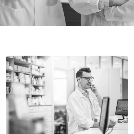
med ledorden värdeskapande, flexibilitet,
engagemang och enkelhet.