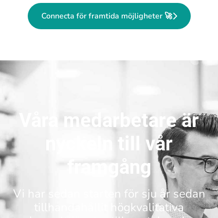
Connecta för framtida möjligheter 🚀
Våra medarbetare är
nyckeln till vår
framgång
Vi har sedan starten för sju år sedan
tillhandahållit högkvalitativa