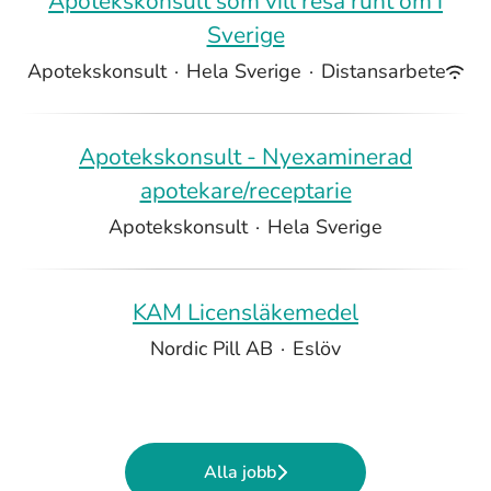
Apotekskonsult som vill resa runt om i
Sverige
Apotekskonsult
·
Hela Sverige
·
Distansarbete
Apotekskonsult - Nyexaminerad
apotekare/receptarie
Apotekskonsult
·
Hela Sverige
KAM Licensläkemedel
Nordic Pill AB
·
Eslöv
Alla jobb