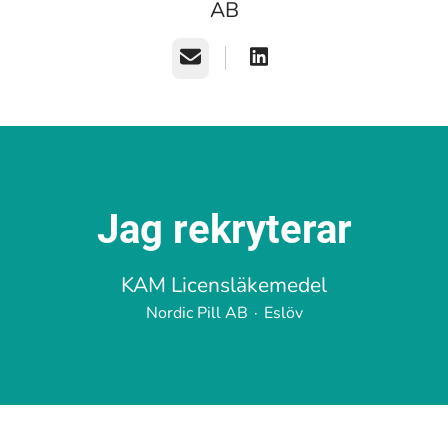
AB
E-post
Jag rekryterar
KAM Licensläkemedel
Nordic Pill AB
·
Eslöv