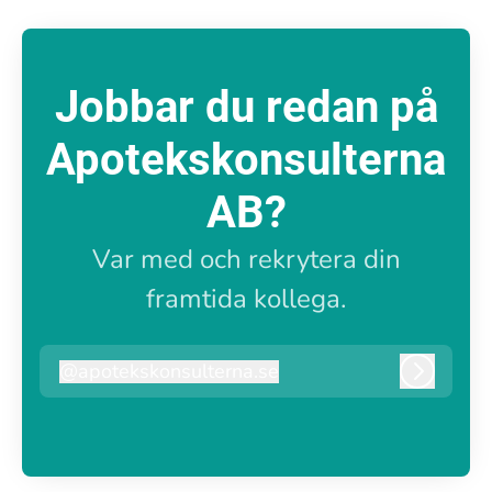
Jobbar du redan på
Apotekskonsulterna
AB?
Var med och rekrytera din
framtida kollega.
@
apotekskonsulterna.se
apotekskonsulterna.se
Logga i