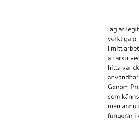
Jag är leg
verkliga p
I mitt arbe
affärsutve
hitta var 
användbar
Genom Prov
som känns 
men ännu me
fungerar i 