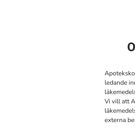
O
Apotekskon
ledande in
läkemedel
Vi vill at
läkemedels
externa b