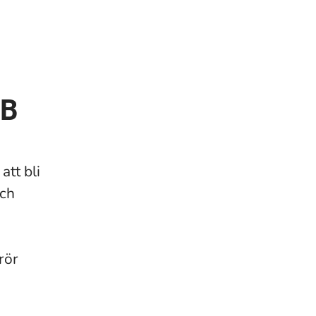
AB
tt bli
och
rör