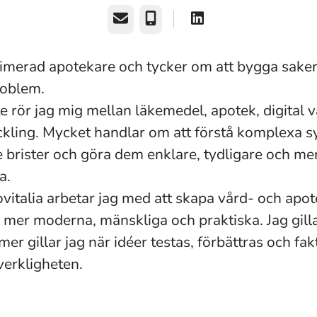
E-post
Telefon
itimerad apotekare och tycker om att bygga sake
roblem.
te rör jag mig mellan läkemedel, apotek, digital 
ckling. Mycket handlar om att förstå komplexa s
de brister och göra dem enklare, tydligare och me
a.
italia arbetar jag med att skapa vård- och apot
mer moderna, mänskliga och praktiska. Jag gilla
r gillar jag när idéer testas, förbättras och fak
verkligheten.