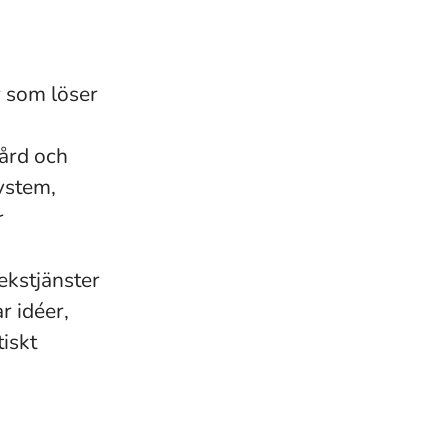
r som löser
vård och
ystem,
r
ekstjänster
r idéer,
tiskt