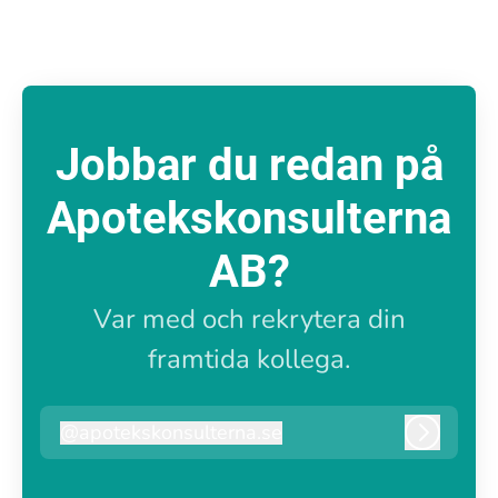
Jobbar du redan på
Apotekskonsulterna
AB?
Var med och rekrytera din
framtida kollega.
@
apotekskonsulterna.se
apotekskonsulterna.se
Logga i